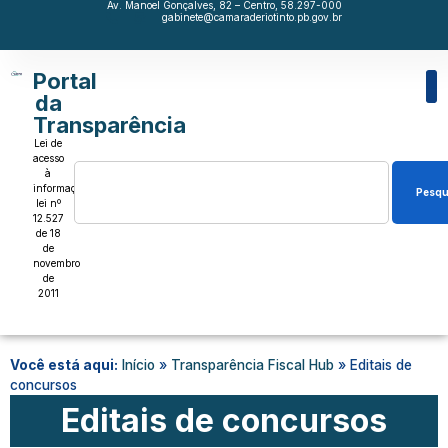
Av. Manoel Gonçalves, 82 – Centro, 58.297-000
gabinete@camaraderiotinto.pb.gov.br
Portal
da
Transparência
Lei de
acesso
à
informação,
Pesqu
lei nº
12.527
de 18
de
novembro
de
2011
Você está aqui:
Início
»
Transparência Fiscal Hub
»
Editais de
concursos
Editais de concursos