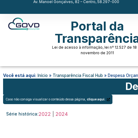
Av. Manoel Gonçalves, 82 – Centro, 58.297-000
Portal da
Transparênci
Lei de acesso à informação, lei nº 12.527 de 18
novembro de 2011
Você está aqui:
Início
»
Transparência Fiscal Hub
»
Despesa Orçam
De
Caso não consiga visualizar o conteúdo dessa página,
clique aqui.
2022
 | 
2024
Série histórica: