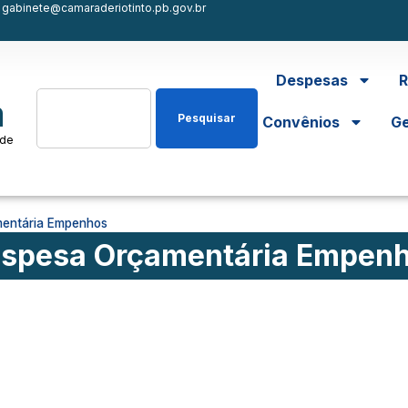
gabinete@camaraderiotinto.pb.gov.br
Despesas
R
a
Pesquisar
Convênios
Ge
 de
entária Empenhos
spesa Orçamentária Empen