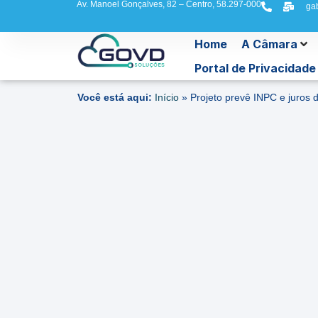
Av. Manoel Gonçalves, 82 – Centro, 58.297-000
ga
Home
A Câmara
Portal de Privacidade
Você está aqui:
Início
»
Projeto prevê INPC e juros 