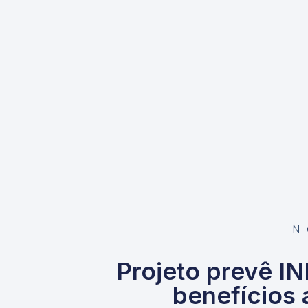
N
Projeto prevê I
benefícios 