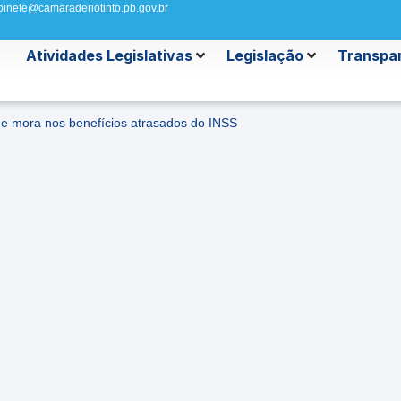
binete@camaraderiotinto.pb.gov.br
Atividades Legislativas
Legislação
Transpar
de mora nos benefícios atrasados do INSS