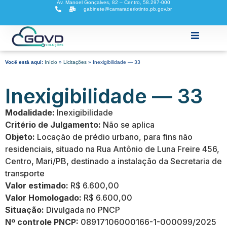
Av. Manoel Gonçalves, 82 – Centro, 58.297-000
gabinete@camaraderiotinto.pb.gov.br
Home
Você está aqui:
Início
»
Licitações
»
Inexigibilidade — 33
A Câmara
Inexigibilidade — 33
Modalidade:
Inexigibilidade
Critério de Julgamento:
Não se aplica
Atividades Legislativas
Objeto:
Locação de prédio urbano, para fins não
residenciais, situado na Rua Antônio de Luna Freire 456,
Legislação
Centro, Mari/PB, destinado a instalação da Secretaria de
transporte
Valor estimado:
Transparência Fiscal
R$ 6.600,00
Valor Homologado:
R$ 6.600,00
Situação:
Divulgada no PNCP
E-SIC
Nº controle PNCP:
08917106000166-1-000099/2025