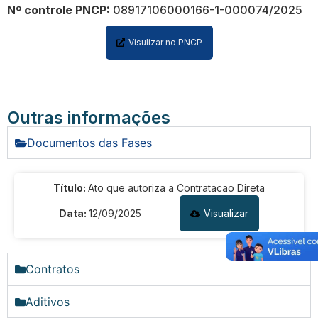
Nº controle PNCP:
08917106000166-1-000074/2025
Portal de Privacidade
Visulizar no PNCP
Outras informações
Documentos das Fases
Título:
Ato que autoriza a Contratacao Direta
Data:
12/09/2025
Visualizar
Contratos
Aditivos