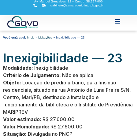
Av. Manoel Gonçalves, 82 – Centro, 58.297-000
gabinete@camaraderiotinto.pb.gov.br
Home
Você está aqui:
Início
»
Licitações
»
Inexigibilidade — 23
A Câmara
Inexigibilidade — 23
Modalidade:
Inexigibilidade
Critério de Julgamento:
Não se aplica
Atividades Legislativas
Objeto:
Locação de prédio urbano, para fins não
residenciais, situado na rua Antônio de Luna Freire S/N,
Legislação
Centro, Mari/PB, destinado a instalação e
funcionamento da biblioteca e o Instituto de Previdência
MARIPREV
Transparência Fiscal
Valor estimado:
R$ 27.600,00
Valor Homologado:
R$ 27.600,00
E-SIC
Situação:
Divulgada no PNCP