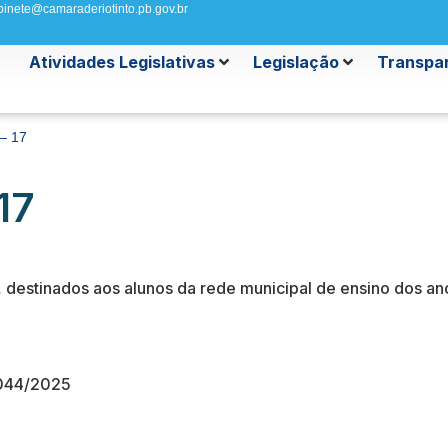
binete@camaraderiotinto.pb.gov.br
Atividades Legislativas
Legislação
Transpar
 — 17
17
destinados aos alunos da rede municipal de ensino dos anos 
044/2025