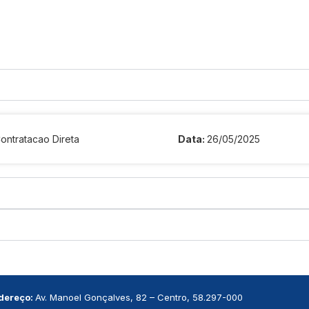
Contratacao Direta
Data:
26/05/2025
dereço:
Av. Manoel Gonçalves, 82 – Centro, 58.297-000