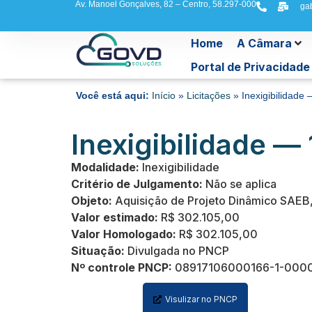
Av. Manoel Gonçalves, 82 – Centro, 58.297-000
ga
Home
A Câmara
Portal de Privacidade
Você está aqui:
Início
»
Licitações
»
Inexigibilidade
Inexigibilidade — 
Modalidade:
Inexigibilidade
Critério de Julgamento:
Não se aplica
Objeto:
Aquisição de Projeto Dinâmico SAEB, 
Valor estimado:
R$ 302.105,00
Valor Homologado:
R$ 302.105,00
Situação:
Divulgada no PNCP
Nº controle PNCP:
08917106000166-1-000
Visulizar no PNCP