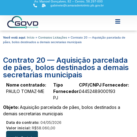
Av. Manoel Gonçalves, 82 – Centro, 58.297-000
gabinete@camaraderiotinto.pb.gov.br
Home
Você está aqui:
Início
»
Contratos Licitações
»
Contrato 20 — Aquisição parcelada de
pães, bolos destinados a demais secretarias municipais
A Câmara
Contrato 20 — Aquisição parcelada
de pães, bolos destinados a demais
secretarias municipais
Atividades Legislativas
Nome contratado:
Tipo
CPF/CNPJ Fornecedor:
PAULO TOMAZ-ME
Fornecedor:
04452489000193
Legislação
PJ
Objeto:
Aquisição parcelada de pães, bolos destinados a
Transparência Fiscal
demais secretarias municipais
Data do contrato:
04/05/2026
E-SIC
Valor inicial:
R$58.060,00