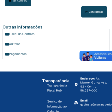
Ver Contrato
Portal de Privacidade
Contratação
Outras informações
Fiscal do Contrato
Aditivos
Pagamentos
Endereço:
Av.
Transparência
Manoel Gonçalves,
Transparência
82 – Centro,
Fiscal Hub
58.297-000
Email:
Serviço de
gabinete@camaraderiot
Informação ao
Cidadão