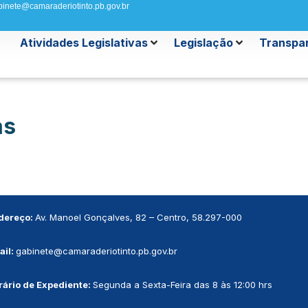
binete@camaraderiotinto.pb.gov.br
Atividades Legislativas
Legislação
Transpar
as
dereço:
Av. Manoel Gonçalves, 82 – Centro, 58.297-000
ail:
gabinete@camaraderiotinto.pb.gov.br
rário de Expediente:
Segunda a Sexta-Feira das 8 às 12:00 hrs